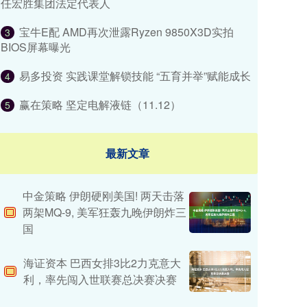
任宏胜集团法定代表人
宝牛E配 AMD再次泄露Ryzen 9850X3D实拍
3
BIOS屏幕曝光
易多投资 实践课堂解锁技能 “五育并举”赋能成长
4
赢在策略 坚定电解液链（11.12）
5
最新文章
中金策略 伊朗硬刚美国! 两天击落
两架MQ-9, 美军狂轰九晚伊朗炸三
国
海证资本 巴西女排3比2力克意大
利，率先闯入世联赛总决赛决赛