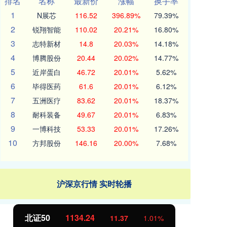
排名
名称
最新价
涨幅
换手率
1
N展芯
116.52
396.89%
79.39%
2
锐翔智能
110.02
20.21%
16.80%
3
志特新材
14.8
20.03%
14.18%
4
博腾股份
20.44
20.02%
14.77%
5
近岸蛋白
46.72
20.01%
5.62%
6
毕得医药
61.6
20.01%
6.12%
7
五洲医疗
83.62
20.01%
18.37%
8
耐科装备
49.67
20.01%
6.83%
9
一博科技
53.33
20.01%
17.26%
10
方邦股份
146.16
20.00%
7.68%
沪深京行情 实时轮播
北证50
1134.24
创
11.37
1.01%