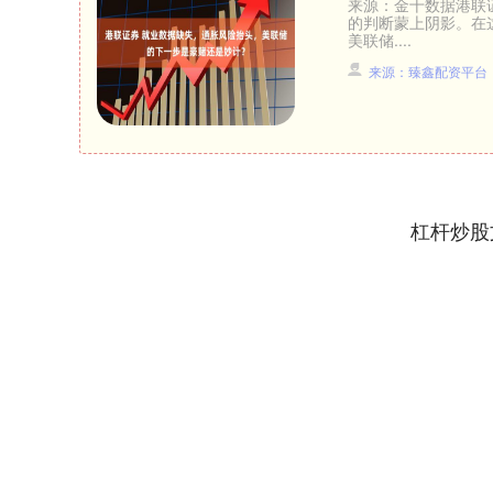
来源：金十数据港联
的判断蒙上阴影。在
美联储....
来源：臻鑫配资平台
杠杆炒股
深证成指
14311.01
.68
1.02%
200.89
1