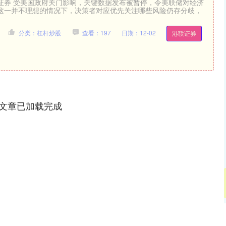
证券 受美国政府关门影响，关键数据发布被暂停，令美联储对经济
这一并不理想的情况下，决策者对应优先关注哪些风险仍存分歧，
分类：杠杆炒股
查看：197
日期：12-02
港联证券
文章已加载完成
沪深300
4694.44
.42%
43.13
0.93%