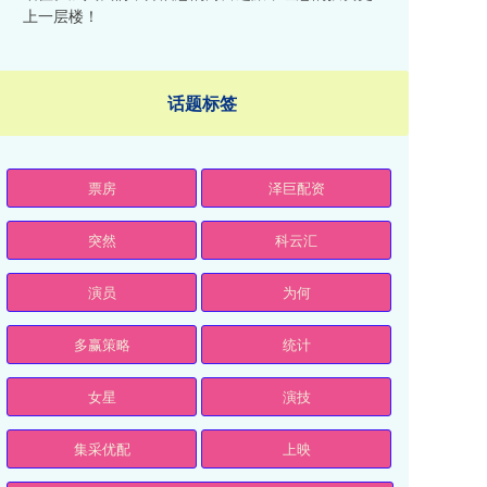
上一层楼！
话题标签
票房
泽巨配资
突然
科云汇
演员
为何
多赢策略
统计
女星
演技
集采优配
上映