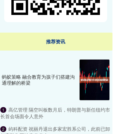
推荐资讯
蚂蚁策略 融合教育为孩子们搭建沟
通理解的桥梁
高亿管理 隔空叫板数月后，特朗普与新任纽约市
1
长首会场面令人意外
屿科配资 祝丽丹退出多家宏胜系公司，此前已卸
2