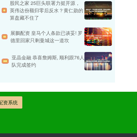
股民之家 25巨头联署力挺开源，
英伟达份额归零后反水？黄仁勋的
算盘藏不住了
展鵬配资 皇马个人条款已谈妥! 罗
德里回家只剩曼城这一道坎
亚晶金融 恭喜詹姆斯, 顺利跟76人
队完成签约
配资系统