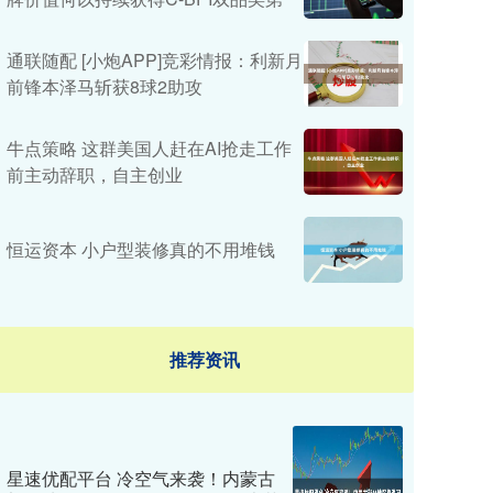
通联随配 [小炮APP]竞彩情报：利新月
前锋本泽马斩获8球2助攻
牛点策略 这群美国人赶在AI抢走工作
前主动辞职，自主创业
恒运资本 小户型装修真的不用堆钱
推荐资讯
星速优配平台 冷空气来袭！内蒙古