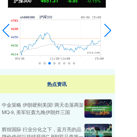
北证50
1122.88
创
3.42
0.30%
热点资讯
中金策略 伊朗硬刚美国! 两天击落两架
MQ-9, 美军狂轰九晚伊朗炸三国
辉煌国际 行业分化之下，蓝月亮的品
牌价值何以持续获得C-BPI双品类第一