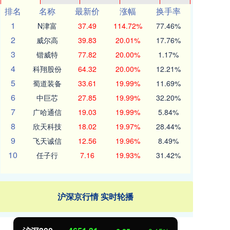
排名
名称
最新价
涨幅
换手率
1
N津富
37.49
114.72%
77.46%
2
威尔高
39.83
20.01%
17.76%
3
锴威特
77.82
20.00%
1.17%
4
科翔股份
64.32
20.00%
12.21%
5
蜀道装备
33.61
19.99%
11.69%
6
中巨芯
27.85
19.99%
32.20%
7
广哈通信
19.03
19.99%
5.84%
8
欣天科技
18.02
19.97%
28.44%
9
飞天诚信
12.56
19.96%
8.49%
10
任子行
7.16
19.93%
31.42%
沪深京行情 实时轮播