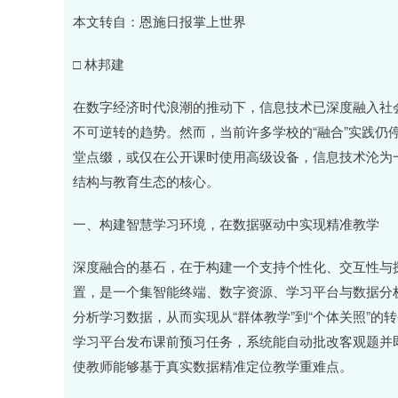
深证成指
14110.12
.92
0.57%
-34.08
-0
本文转自：恩施日报掌上世界
□ 林邦建
在数字经济时代浪潮的推动下，信息技术已深度融入社
不可逆转的趋势。然而，当前许多学校的“融合”实践仍
堂点缀，或仅在公开课时使用高级设备，信息技术沦为一
结构与教育生态的核心。
一、构建智慧学习环境，在数据驱动中实现精准教学
深度融合的基石，在于构建一个支持个性化、交互性与探
置，是一个集智能终端、数字资源、学习平台与数据分
分析学习数据，从而实现从“群体教学”到“个体关照”
学习平台发布课前预习任务，系统能自动批改客观题并
使教师能够基于真实数据精准定位教学重难点。