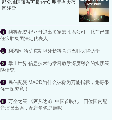
部分地区降温可超14℃ 明天有大范
围降雪
屿科配资 祝丽丹退出多家宏胜系公司，此前已卸
1
任宏胜集团法定代表人
利鸿网 哈萨克斯坦外长科舍尔巴耶夫将访华
2
掌上世界 信息技术与学科教学深度融合的实践策
3
略研究
民信配资 MACD为什么被称为万能指标，龙哥带
4
你一探究竟！
万全之策 《阿凡达3》中国首映礼，四位国内配
5
音演员出席，配音角色是谁呢