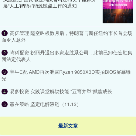
展“人工智能+”能源试点工作的通知
高亿管理 隔空叫板数月后，特朗普与新任纽约市长首会场
1
面令人意外
屿科配资 祝丽丹退出多家宏胜系公司，此前已卸任宏胜集
2
团法定代表人
宝牛E配 AMD再次泄露Ryzen 9850X3D实拍BIOS屏幕曝
3
光
易多投资 实践课堂解锁技能 “五育并举”赋能成长
4
赢在策略 坚定电解液链（11.12）
5
最新文章