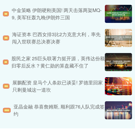
中金策略 伊朗硬刚美国! 两天击落两架MQ-
9, 美军狂轰九晚伊朗炸三国
海证资本 巴西女排3比2力克意大利，率先
闯入世联赛总决赛决赛
股民之家 25巨头联署力挺开源，英伟达份额
归零后反水？黄仁勋的算盘藏不住了
展鵬配资 皇马个人条款已谈妥! 罗德里回家
只剩曼城这一道坎
亚晶金融 恭喜詹姆斯, 顺利跟76人队完成签
约