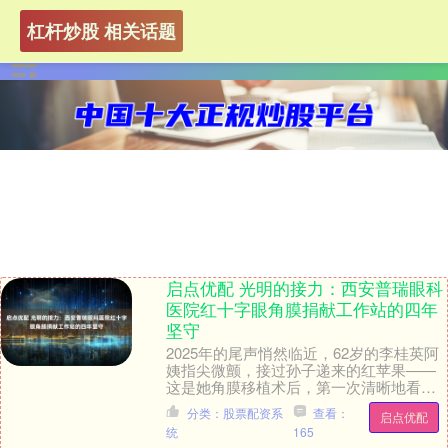
杠杆炒股 相关话题
启点优配 光明的接力：西安普瑞眼科
医院红十字眼角膜捐献工作站的四年
坚守
2025年的尾声悄然临近，62岁的李桂英阿
姨指尖微颤，接过孙子递来的红苹果——
这是她角膜移植术后，第一次清晰地看见
水果表皮细腻的纹理。“原来苹果皮上有这
分类：股票配资系
查看：
启点优配
么多小斑....
统
165