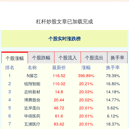
杠杆炒股文章已加载完成
个股实时涨跌榜
个股跌幅
个股流入
个股流出
换手率
个股涨幅
排名
名称
最新价
涨幅
换手率
1
N展芯
116.52
396.89%
79.39%
2
锐翔智能
110.02
20.21%
16.80%
3
志特新材
14.8
20.03%
14.18%
4
博腾股份
20.44
20.02%
14.77%
5
近岸蛋白
46.72
20.01%
5.62%
6
毕得医药
61.6
20.01%
6.12%
7
五洲医疗
83.62
20.01%
18.37%