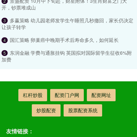
景盛配资 10月中下旬起，财星附体！3生肖财富之门大
2
开，钞票堆成山
多赢策略 幼儿园老师发学生午睡照几秒撤回，家长仍决定
3
让孩子转学
国汇策略 卵巢癌中晚期手术后寿命多久，如何延长
4
东润金融 学费与通胀挂钩 英国拟对国际留学生征收6%附
5
加费
杠杆炒股
配资门户网
配资网址
炒股配资
股票配资系统
友情链接：