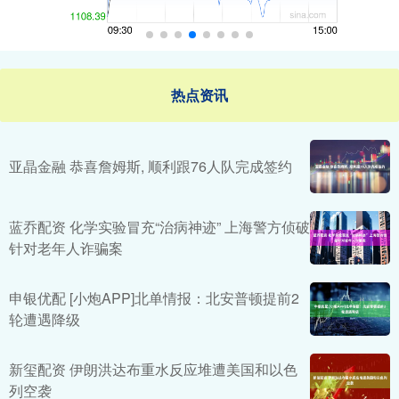
热点资讯
亚晶金融 恭喜詹姆斯, 顺利跟76人队完成签约
蓝乔配资 化学实验冒充“治病神迹” 上海警方侦破
针对老年人诈骗案
申银优配 [小炮APP]北单情报：北安普顿提前2
轮遭遇降级
新玺配资 伊朗洪达布重水反应堆遭美国和以色
列空袭