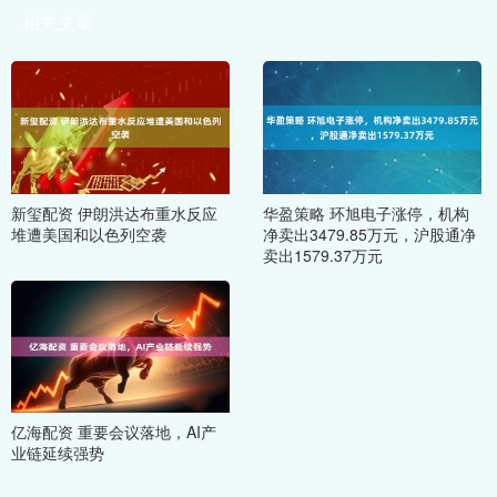
相关文章
新玺配资 伊朗洪达布重水反应
华盈策略 环旭电子涨停，机构
堆遭美国和以色列空袭
净卖出3479.85万元，沪股通净
卖出1579.37万元
亿海配资 重要会议落地，AI产
业链延续强势