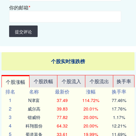
你的邮箱
*
提交评论
个股实时涨跌榜
个股跌幅
个股流入
个股流出
换手率
个股涨幅
排名
名称
最新价
涨幅
换手率
1
N津富
37.49
114.72%
77.46%
2
威尔高
39.83
20.01%
17.76%
3
锴威特
77.82
20.00%
1.17%
4
科翔股份
64.32
20.00%
12.21%
5
蜀道装备
33.61
19.99%
11.69%