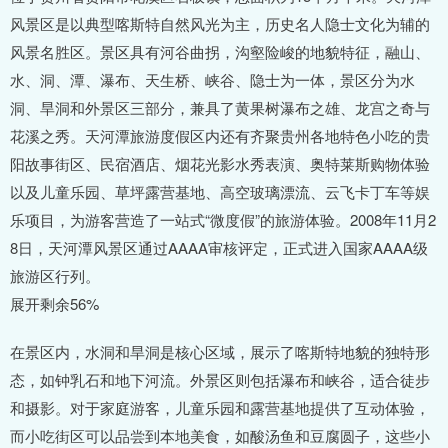
风景区是以典型喀斯特自然风光为主，历史名人隐士文化为辅的
风景名胜区。景区具有河谷曲拐，沟壑险峻的地貌特征，融山、
水、洞、潭、瀑布、天生桥、峡谷、隐士为一体，景区分为水
洞、旱洞和外景区三部分，兼具了黄果树瀑布之雄、龙宫之奇与
花溪之秀。天河潭旅游度假区内还有齐聚贵州各地特色小吃的贵
阳故事街区、民宿酒店、烟花光影水秀表演、奥特莱斯购物体验
以及儿童乐园、草坪露营基地、高空玻璃漂流、云飞卡丁车等娱
乐项目，为游客营造了一站式“微度假”的旅游体验。2008年11月2
8日，天河潭风景区通过AAAA审核评定，正式进入国家AAAA级
旅游区行列。
展开剩余56%
在景区内，水洞和旱洞是核心区域，展示了喀斯特地貌的独特形
态，如钟乳石和地下河流。外景区则包括瀑布和峡谷，适合徒步
和摄影。对于家庭游客，儿童乐园和露营基地提供了互动体验，
而小吃街区可以品尝到本地美食，如酸汤鱼和豆腐圆子，这些小