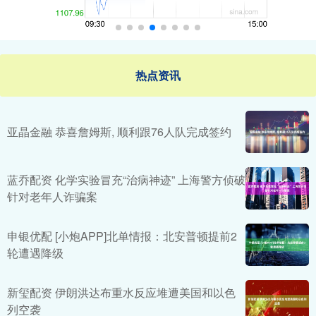
热点资讯
亚晶金融 恭喜詹姆斯, 顺利跟76人队完成签约
蓝乔配资 化学实验冒充“治病神迹” 上海警方侦破
针对老年人诈骗案
申银优配 [小炮APP]北单情报：北安普顿提前2
轮遭遇降级
新玺配资 伊朗洪达布重水反应堆遭美国和以色
列空袭