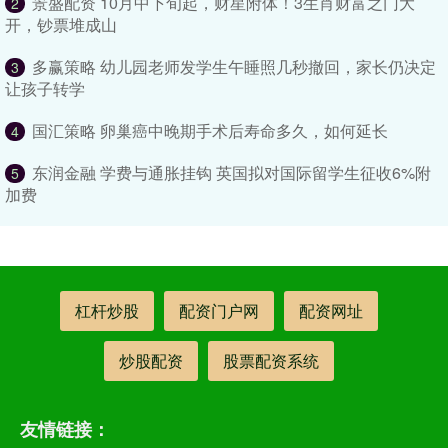
景盛配资 10月中下旬起，财星附体！3生肖财富之门大
2
开，钞票堆成山
多赢策略 幼儿园老师发学生午睡照几秒撤回，家长仍决定
3
让孩子转学
国汇策略 卵巢癌中晚期手术后寿命多久，如何延长
4
东润金融 学费与通胀挂钩 英国拟对国际留学生征收6%附
5
加费
杠杆炒股
配资门户网
配资网址
炒股配资
股票配资系统
友情链接：