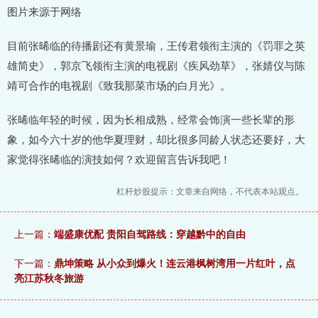
图片来源于网络
目前张晞临的待播剧还有黄景瑜，王传君领衔主演的《罚罪之英
雄简史》，郭京飞领衔主演的电视剧《疾风劲草》，张婧仪与陈
靖可合作的电视剧《致我那菜市场的白月光》。
张晞临年轻的时候，因为长相成熟，经常会饰演一些长辈的形
象，如今六十岁的他华夏理财，却比很多同龄人状态还要好，大
家觉得张晞临的演技如何？欢迎留言告诉我吧！
杠杆炒股提示：文章来自网络，不代表本站观点。
上一篇：
端盛康优配 贵阳自驾路线：穿越黔中的自由
下一篇：
鼎坤策略 从小众到爆火！连云港枫树湾用一片红叶，点
亮江苏秋冬旅游