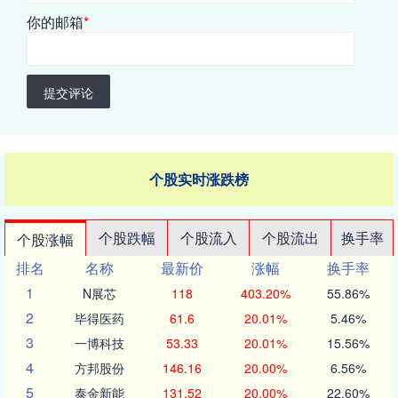
你的邮箱
*
提交评论
个股实时涨跌榜
个股跌幅
个股流入
个股流出
换手率
个股涨幅
排名
名称
最新价
涨幅
换手率
1
N展芯
118
403.20%
55.86%
2
毕得医药
61.6
20.01%
5.46%
3
一博科技
53.33
20.01%
15.56%
4
方邦股份
146.16
20.00%
6.56%
5
泰金新能
131.52
20.00%
22.60%