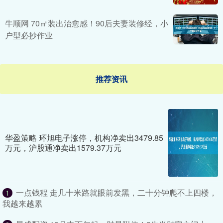
牛顺网 70㎡装出治愈感！90后夫妻装修经，小
户型必抄作业
推荐资讯
华盈策略 环旭电子涨停，机构净卖出3479.85
万元，沪股通净卖出1579.37万元
一点钱程 走几十米路就眼前发黑，二十分钟爬不上四楼，
1
我越来越累