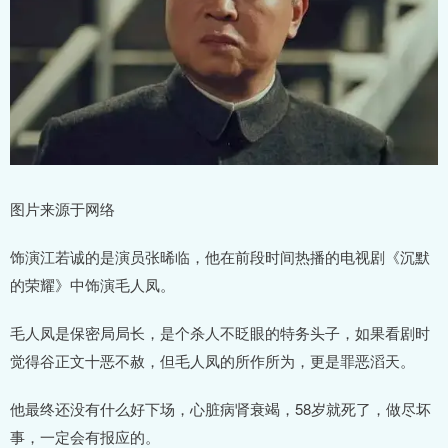
图片来源于网络
饰演江若诚的是演员张晞临，他在前段时间热播的电视剧《沉默
的荣耀》中饰演毛人凤。
毛人凤是保密局局长，是个杀人不眨眼的特务头子，如果看剧时
觉得谷正文十恶不赦，但毛人凤的所作所为，更是罪恶滔天。
他最终还没有什么好下场，心脏病肾衰竭，58岁就死了，做尽坏
事，一定会有报应的。