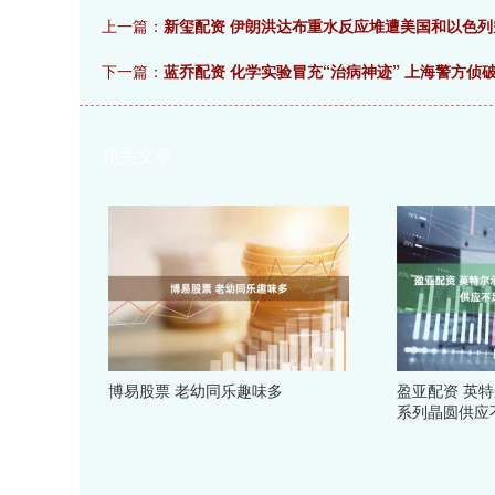
上一篇：
新玺配资 伊朗洪达布重水反应堆遭美国和以色列
下一篇：
蓝乔配资 化学实验冒充“治病神迹” 上海警方侦
相关文章
博易股票 老幼同乐趣味多
盈亚配资 英特尔
系列晶圆供应