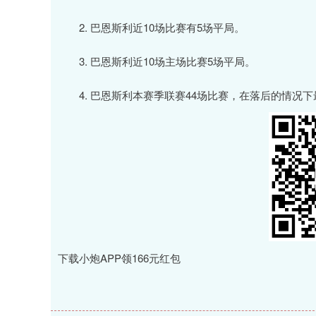
2. 巴恩斯利近10场比赛有5场平局。
3. 巴恩斯利近10场主场比赛5场平局。
4. 巴恩斯利本赛季联赛44场比赛，在落后的情况下
下载小炮APP领166元红包