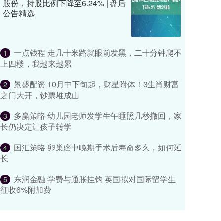
股份，持股比例下降至6.24% | 盘后
公告精选
一点钱程 走几十米路就眼前发黑，二十分钟爬不
1
上四楼，我越来越累
景盛配资 10月中下旬起，财星附体！3生肖财富
2
之门大开，钞票堆成山
多赢策略 幼儿园老师发学生午睡照几秒撤回，家
3
长仍决定让孩子转学
国汇策略 卵巢癌中晚期手术后寿命多久，如何延
4
长
东润金融 学费与通胀挂钩 英国拟对国际留学生
5
征收6%附加费