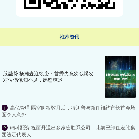
推荐资讯
股融贷 杨瀚森迎蜕变：首秀失意次战爆发，
对位偶像知不足，感恩球迷
高亿管理 隔空叫板数月后，特朗普与新任纽约市长首会场
1
面令人意外
屿科配资 祝丽丹退出多家宏胜系公司，此前已卸任宏胜集
2
团法定代表人