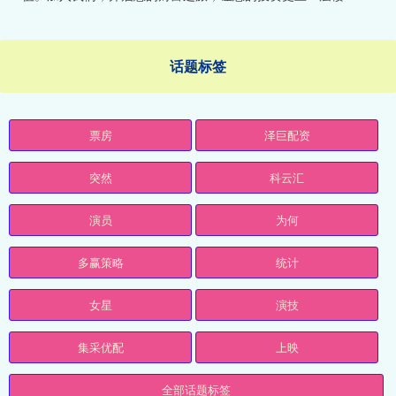
话题标签
票房
泽巨配资
突然
科云汇
演员
为何
多赢策略
统计
女星
演技
集采优配
上映
全部话题标签