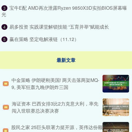
宝牛E配 AMD再次泄露Ryzen 9850X3D实拍BIOS屏幕曝
3
光
易多投资 实践课堂解锁技能 “五育并举”赋能成长
4
赢在策略 坚定电解液链（11.12）
5
最新文章
中金策略 伊朗硬刚美国! 两天击落两架MQ-
9, 美军狂轰九晚伊朗炸三国
海证资本 巴西女排3比2力克意大利，率先
闯入世联赛总决赛决赛
股民之家 25巨头联署力挺开源，英伟达份额