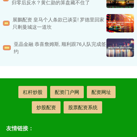
归零后反水？黄仁勋的算盘藏不住了
展鵬配资 皇马个人条款已谈妥! 罗德里回家
只剩曼城这一道坎
亚晶金融 恭喜詹姆斯, 顺利跟76人队完成签
约
杠杆炒股
配资门户网
配资网址
炒股配资
股票配资系统
友情链接：