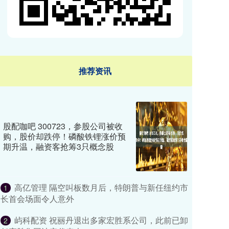
推荐资讯
股配咖吧 300723，参股公司被收
购，股价却跌停！磷酸铁锂涨价预
期升温，融资客抢筹3只概念股
高亿管理 隔空叫板数月后，特朗普与新任纽约市
1
长首会场面令人意外
屿科配资 祝丽丹退出多家宏胜系公司，此前已卸
2