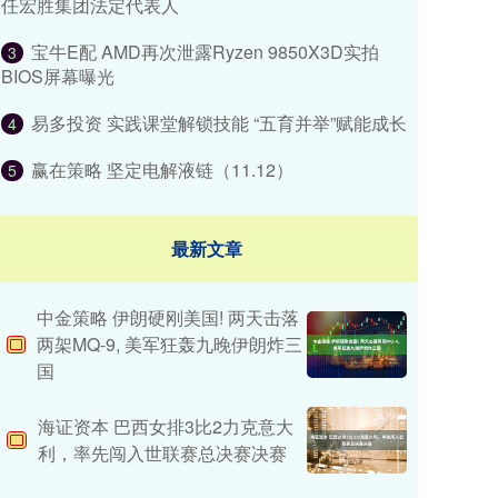
任宏胜集团法定代表人
宝牛E配 AMD再次泄露Ryzen 9850X3D实拍
3
BIOS屏幕曝光
易多投资 实践课堂解锁技能 “五育并举”赋能成长
4
赢在策略 坚定电解液链（11.12）
5
最新文章
中金策略 伊朗硬刚美国! 两天击落
两架MQ-9, 美军狂轰九晚伊朗炸三
国
海证资本 巴西女排3比2力克意大
利，率先闯入世联赛总决赛决赛