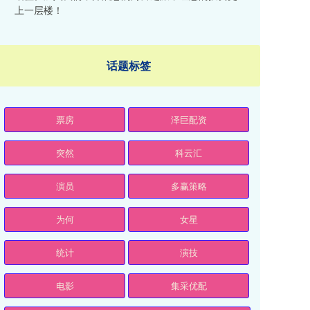
上一层楼！
话题标签
票房
泽巨配资
突然
科云汇
演员
多赢策略
为何
女星
统计
演技
电影
集采优配