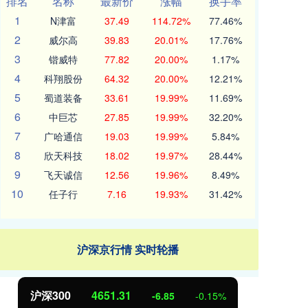
排名
名称
最新价
涨幅
换手率
1
N津富
37.49
114.72%
77.46%
2
威尔高
39.83
20.01%
17.76%
3
锴威特
77.82
20.00%
1.17%
4
科翔股份
64.32
20.00%
12.21%
5
蜀道装备
33.61
19.99%
11.69%
6
中巨芯
27.85
19.99%
32.20%
7
广哈通信
19.03
19.99%
5.84%
8
欣天科技
18.02
19.97%
28.44%
9
飞天诚信
12.56
19.96%
8.49%
10
任子行
7.16
19.93%
31.42%
沪深京行情 实时轮播
沪深300
4651.31
北
-6.85
-0.15%