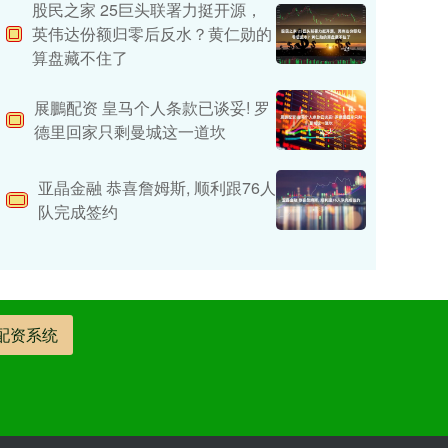
股民之家 25巨头联署力挺开源，
英伟达份额归零后反水？黄仁勋的
算盘藏不住了
展鵬配资 皇马个人条款已谈妥! 罗
德里回家只剩曼城这一道坎
亚晶金融 恭喜詹姆斯, 顺利跟76人
队完成签约
配资系统