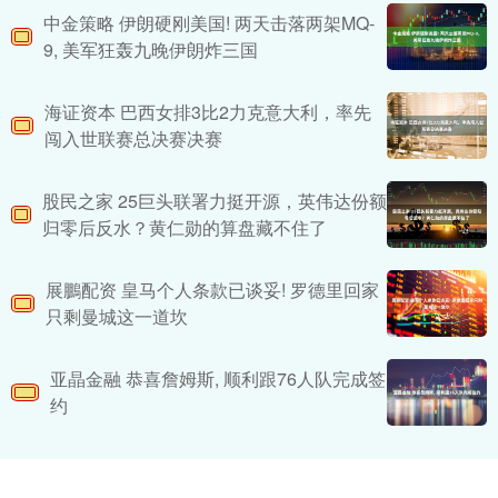
中金策略 伊朗硬刚美国! 两天击落两架MQ-
9, 美军狂轰九晚伊朗炸三国
海证资本 巴西女排3比2力克意大利，率先
闯入世联赛总决赛决赛
股民之家 25巨头联署力挺开源，英伟达份额
归零后反水？黄仁勋的算盘藏不住了
展鵬配资 皇马个人条款已谈妥! 罗德里回家
只剩曼城这一道坎
亚晶金融 恭喜詹姆斯, 顺利跟76人队完成签
约