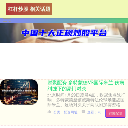
杠杆炒股 相关话题
财聚配资 多特蒙德VS国际米兰 伤病
纠缠下的豪门对决
北京时间1月29日凌晨4点，欧冠焦点战打
响，多特蒙德坐镇威斯特法伦球场迎战国
际米兰。这场对决关乎两队附加赛资格，
多特需全力取胜才能锁定席位，国米则要
分类：配资网址
查看：76
财聚配资
客场抢分稳固....