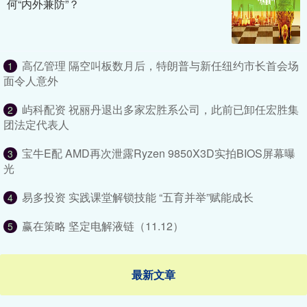
何“内外兼防”？
高亿管理 隔空叫板数月后，特朗普与新任纽约市长首会场
1
面令人意外
屿科配资 祝丽丹退出多家宏胜系公司，此前已卸任宏胜集
2
团法定代表人
宝牛E配 AMD再次泄露Ryzen 9850X3D实拍BIOS屏幕曝
3
光
易多投资 实践课堂解锁技能 “五育并举”赋能成长
4
赢在策略 坚定电解液链（11.12）
5
最新文章