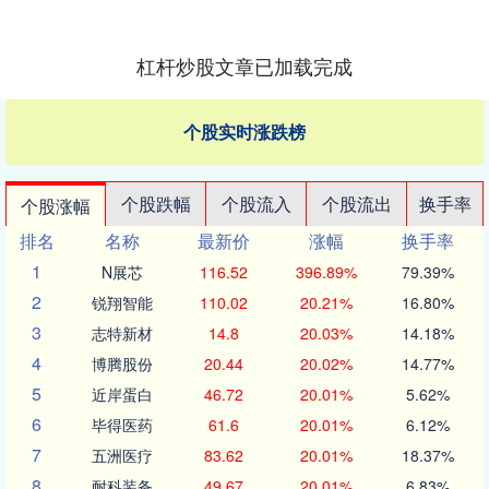
杠杆炒股文章已加载完成
个股实时涨跌榜
个股跌幅
个股流入
个股流出
换手率
个股涨幅
排名
名称
最新价
涨幅
换手率
1
N展芯
116.52
396.89%
79.39%
2
锐翔智能
110.02
20.21%
16.80%
3
志特新材
14.8
20.03%
14.18%
4
博腾股份
20.44
20.02%
14.77%
5
近岸蛋白
46.72
20.01%
5.62%
6
毕得医药
61.6
20.01%
6.12%
7
五洲医疗
83.62
20.01%
18.37%
8
耐科装备
49.67
20.01%
6.83%