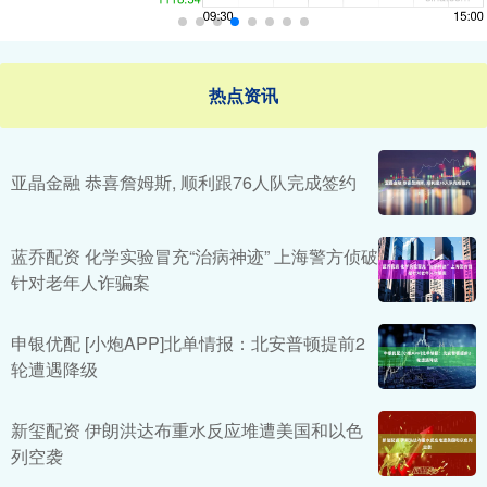
热点资讯
亚晶金融 恭喜詹姆斯, 顺利跟76人队完成签约
蓝乔配资 化学实验冒充“治病神迹” 上海警方侦破
针对老年人诈骗案
申银优配 [小炮APP]北单情报：北安普顿提前2
轮遭遇降级
新玺配资 伊朗洪达布重水反应堆遭美国和以色
列空袭