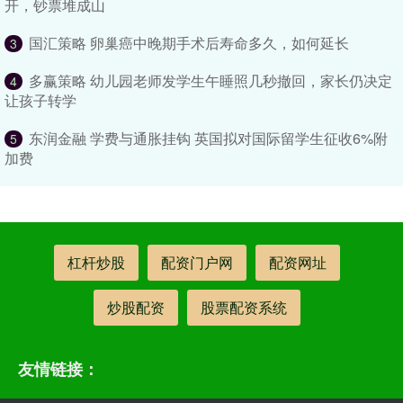
开，钞票堆成山
国汇策略 卵巢癌中晚期手术后寿命多久，如何延长
3
多赢策略 幼儿园老师发学生午睡照几秒撤回，家长仍决定
4
让孩子转学
东润金融 学费与通胀挂钩 英国拟对国际留学生征收6%附
5
加费
杠杆炒股
配资门户网
配资网址
炒股配资
股票配资系统
友情链接：