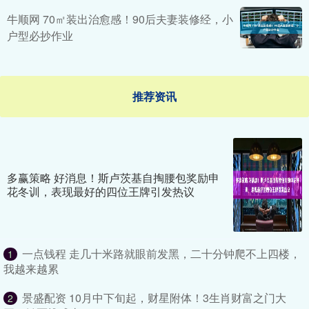
牛顺网 70㎡装出治愈感！90后夫妻装修经，小
户型必抄作业
推荐资讯
多赢策略 好消息！斯卢茨基自掏腰包奖励申
花冬训，表现最好的四位王牌引发热议
一点钱程 走几十米路就眼前发黑，二十分钟爬不上四楼，
1
我越来越累
景盛配资 10月中下旬起，财星附体！3生肖财富之门大
2