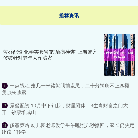
推荐资讯
蓝乔配资 化学实验冒充“治病神迹” 上海警方
侦破针对老年人诈骗案
一点钱程 走几十米路就眼前发黑，二十分钟爬不上四楼，
1
我越来越累
景盛配资 10月中下旬起，财星附体！3生肖财富之门大
2
开，钞票堆成山
多赢策略 幼儿园老师发学生午睡照几秒撤回，家长仍决定
3
让孩子转学