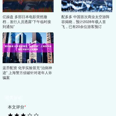
亿操盘 多部日本电影突然撤
配多多 中国首次商业太空游阵
档，发行人员透露“下午临时接
容揭晓，预计2028年载人首
到通知”
飞，已有20余位游客预订
蓝乔配资 化学实验冒充“治病神
迹” 上海警方侦破针对老年人诈
骗案
相关评论
本文评分
*