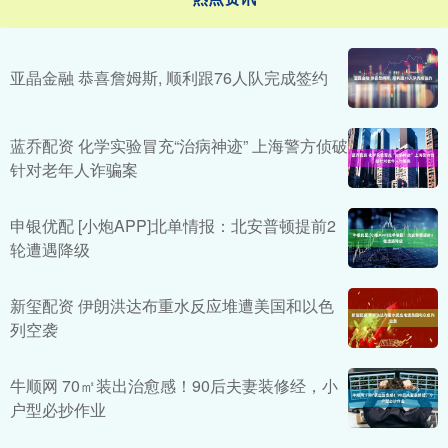
亚晶金融 恭喜詹姆斯, 顺利跟76人队完成签约
蓝乔配资 化学实验冒充“治病神迹” 上海警方侦破
针对老年人诈骗案
申银优配 [小炮APP]北单情报：北安普顿提前2
轮遭遇降级
新玺配资 伊朗洪达布重水反应堆遭美国和以色
列空袭
牛顺网 70㎡装出治愈感！90后夫妻装修经，小
户型必抄作业