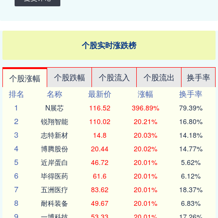
个股实时涨跌榜
个股跌幅
个股流入
个股流出
换手率
个股涨幅
排名
名称
最新价
涨幅
换手率
1
N展芯
116.52
396.89%
79.39%
2
锐翔智能
110.02
20.21%
16.80%
3
志特新材
14.8
20.03%
14.18%
4
博腾股份
20.44
20.02%
14.77%
5
近岸蛋白
46.72
20.01%
5.62%
6
毕得医药
61.6
20.01%
6.12%
7
五洲医疗
83.62
20.01%
18.37%
8
耐科装备
49.67
20.01%
6.83%
9
一博科技
53.33
20.01%
17.26%