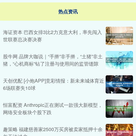
热点资讯
海证资本 巴西女排3比2力克意大利，率先闯入
世联赛总决赛决赛
股牛网 品牌大咖说｜“手擀”非手擀，“土猪”非土
猪，“心机商标”钻了注册与使用间的监管缝隙
天创优配 [小炮APP]竞彩情报：新未来城体育近
6场联赛失10球
恒富配资 Anthropic正在测试一款强大新模型，
网络安全板块个股下跌
趣策略 福建慈善家2500万买房被卖家抵押十余