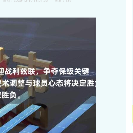
日期：2025-12-10 18:01:55
查看：139