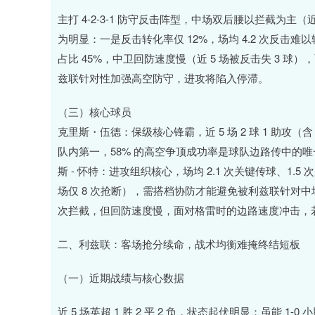
主打 4-2-3-1 防守反击阵型，中场双后腰以拦截为主（
为明显：一是反击转化率仅 12%，场均 4.2 次反
占比 45%，中卫回防速度慢（近 5 场被反击失 3 
兹联针对性加强高空防守，进攻将陷入停滞。
（三）核心球员
克里斯・伍德：保级核心锋霸，近 5 场 2 球 1 助攻（含 
队内第一，58% 的高空争顶成功率是球队边路传中的
斯 - 怀特：进攻组织核心，场均 2.1 次关键传球、1.5
场仅 8 次抢断），需搭档协防才能避免被利兹联针对中场空
次拦截，但回防速度慢，面对格雷时的边路速度冲击，
二、利兹联：客场抢分续命，战术均衡难掩终结短板
（一）近期战绩与核心数据
近 5 场英超 1 胜 2 平 2 负，状态起伏明显：虽能 1-0