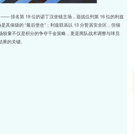
沪深300
4694.44
.42%
43.13
0.93%
的对决 —— 排名第 19 位的诺丁汉坐镇主场，迎战位列第 16 位的利兹
场是其保级的 “最后堡垒”；利兹联虽以 13 分暂居安全区，但领
这场较量不仅是积分的争夺千金策略，更是两队战术调整与球员
结果的关键。