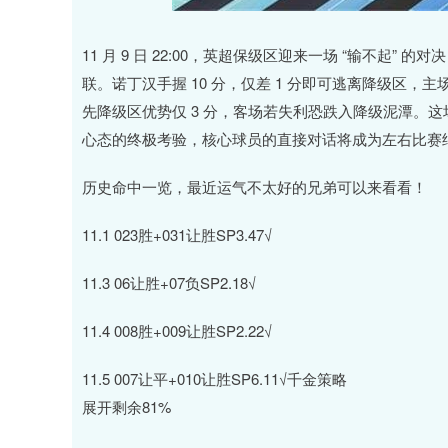
深证成指
14311.01
.68
1.02%
200.89
1
11 月 9 日 22:00，英超保级区迎来一场 “输不起” 
联。诺丁汉手握 10 分，仅差 1 分即可逃离降级区，主
先降级区优势仅 3 分，客场若失利恐跌入降级泥潭。
心态的终极考验，核心球员的直接对话将成为左右比赛
历史命中一览，最近运气不太好的兄弟可以来看看！
11.1 023胜+031让胜SP3.47√
11.3 06让胜+07负SP2.18√
11.4 008胜+009让胜SP2.22√
11.5 007让平+010让胜SP6.11√千金策略
展开剩余81%