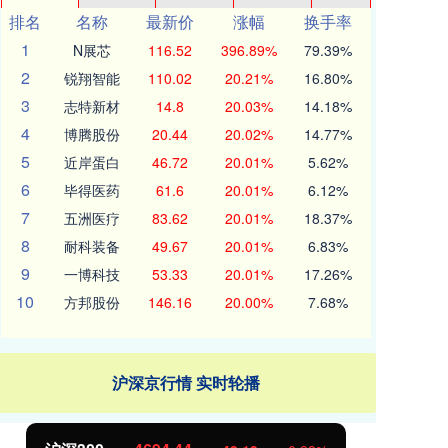
排名
名称
最新价
涨幅
换手率
1
N展芯
116.52
396.89%
79.39%
2
锐翔智能
110.02
20.21%
16.80%
3
志特新材
14.8
20.03%
14.18%
4
博腾股份
20.44
20.02%
14.77%
5
近岸蛋白
46.72
20.01%
5.62%
6
毕得医药
61.6
20.01%
6.12%
7
五洲医疗
83.62
20.01%
18.37%
8
耐科装备
49.67
20.01%
6.83%
9
一博科技
53.33
20.01%
17.26%
10
方邦股份
146.16
20.00%
7.68%
沪深京行情 实时轮播