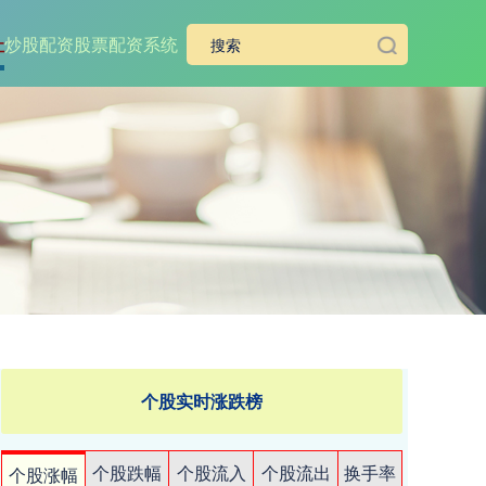
址
炒股配资
股票配资系统
个股实时涨跌榜
个股跌幅
个股流入
个股流出
换手率
个股涨幅