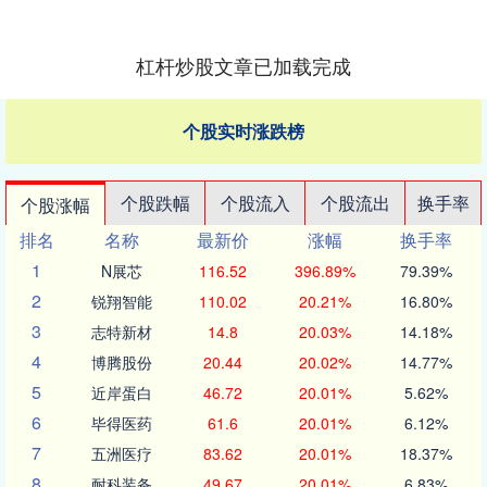
杠杆炒股文章已加载完成
个股实时涨跌榜
个股跌幅
个股流入
个股流出
换手率
个股涨幅
排名
名称
最新价
涨幅
换手率
1
N展芯
116.52
396.89%
79.39%
2
锐翔智能
110.02
20.21%
16.80%
3
志特新材
14.8
20.03%
14.18%
4
博腾股份
20.44
20.02%
14.77%
5
近岸蛋白
46.72
20.01%
5.62%
6
毕得医药
61.6
20.01%
6.12%
7
五洲医疗
83.62
20.01%
18.37%
8
耐科装备
49.67
20.01%
6.83%