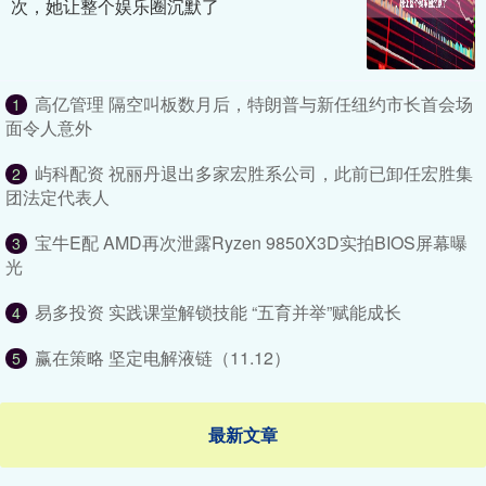
次，她让整个娱乐圈沉默了
高亿管理 隔空叫板数月后，特朗普与新任纽约市长首会场
1
面令人意外
屿科配资 祝丽丹退出多家宏胜系公司，此前已卸任宏胜集
2
团法定代表人
宝牛E配 AMD再次泄露Ryzen 9850X3D实拍BIOS屏幕曝
3
光
易多投资 实践课堂解锁技能 “五育并举”赋能成长
4
赢在策略 坚定电解液链（11.12）
5
最新文章