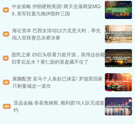
中金策略 伊朗硬刚美国! 两天击落两架MQ-
9, 美军狂轰九晚伊朗炸三国
海证资本 巴西女排3比2力克意大利，率先
闯入世联赛总决赛决赛
股民之家 25巨头联署力挺开源，英伟达份额
归零后反水？黄仁勋的算盘藏不住了
展鵬配资 皇马个人条款已谈妥! 罗德里回家
只剩曼城这一道坎
亚晶金融 恭喜詹姆斯, 顺利跟76人队完成签
约